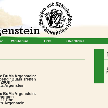
and
Wir über uns
Links
Rechtliches
re BuMs Argenstein:
bend / BuMs Treffen
 20Uhr
tz Argenstein
re BuMs Argenstein:
choppen
 11 Uhr
tz Argenstein