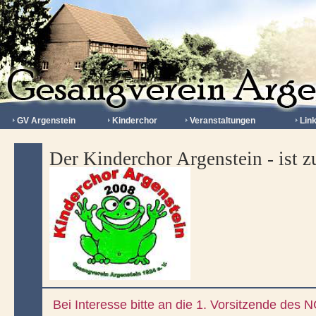
GV Argenstein
Kinderchor
Veranstaltungen
Lin
Der Kinderchor Argenstein - ist zu
Bei Interesse bitte an die 1. Vorsitzende des