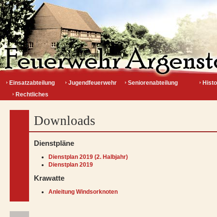
Einsatzabteilung
Jugendfeuerwehr
Seniorenabteilung
Histo
Rechtliches
Downloads
Dienstpläne
Dienstplan 2019 (2. Halbjahr)
Dienstplan 2019
Krawatte
Anleitung Windsorknoten