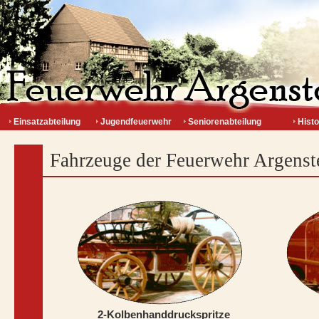
Einsatzabteilung
Jugendfeuerwehr
Seniorenabteilung
Histo
Fahrzeuge der Feuerwehr Argenst
2-Kolbenhanddruckspritze