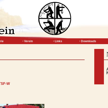
rie
Verein
Links
Downloads
TSF-W