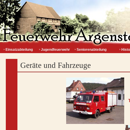
Einsatzabteilung
Jugendfeuerwehr
Seniorenabteilung
Histo
Geräte und Fahrzeuge