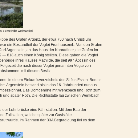
le: gemeinde-weimar.de)
ippe des Grafen Argonz, der etwa 750 nach Christi um
war ein Bestandteil der Vogtei Fronhausen/L. Von den Grafen
orf Argenstein, an das Haus der Konradiner, die Grafen im
2 — 818 auch einen König stellten. Diese gaben die Vogtei
gehörige ihres Hauses Mathilde, die seit 997 Äbtissin des
er Folgezeit die nach dieser Vogtei genannten Vögte von
abstammen, mit diesem Besitz.
ne, in einem Einkunftsverzeichnis des Stiftes Essen. Bereits
rt. Argenstein bestand bis in das 16. Jahrhundert nur aus
rf bezeichnet. Das Dorf gehörte mit Wenkbach und Roth zum
h und später Roth. Die Richtsstätte lag zwischen Wenkbach
 der Lohnbrücke eine Fährstation. Mit dem Bau der
 Zollstalion, welche später zur Gaststätte
ebaut wurde. Im Rahmen der B3A Begradigung fiel es dem