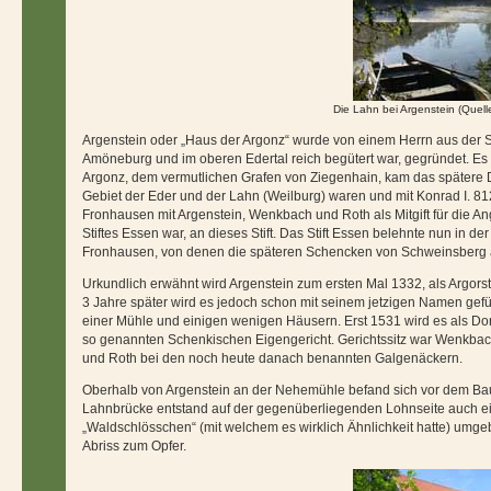
Die Lahn bei Argenstein (Quel
Argenstein oder „Haus der Argonz“ wurde von einem Herrn aus der S
Amöneburg und im oberen Edertal reich begütert war, gegründet. Es 
Argonz, dem vermutlichen Grafen von Ziegenhain, kam das spätere D
Gebiet der Eder und der Lahn (Weilburg) waren und mit Konrad I. 81
Fronhausen mit Argenstein, Wenkbach und Roth als Mitgift für die An
Stiftes Essen war, an dieses Stift. Das Stift Essen belehnte nun in d
Fronhausen, von denen die späteren Schencken von Schweinsberg 
Urkundlich erwähnt wird Argenstein zum ersten Mal 1332, als Argorste
3 Jahre später wird es jedoch schon mit seinem jetzigen Namen gefüh
einer Mühle und einigen wenigen Häusern. Erst 1531 wird es als Do
so genannten Schenkischen Eigengericht. Gerichtssitz war Wenkbac
und Roth bei den noch heute danach benannten Galgenäckern.
Oberhalb von Argenstein an der Nehemühle befand sich vor dem Bau
Lahnbrücke entstand auf der gegenüberliegenden Lohnseite auch eine
„Waldschlösschen“ (mit welchem es wirklich Ähnlichkeit hatte) umg
Abriss zum Opfer.